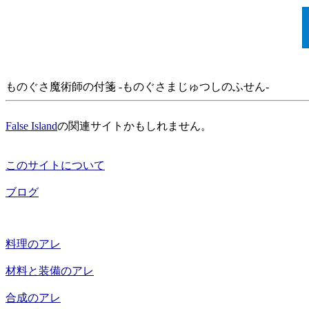
ものぐさ魔術師の付箋 -ものぐさまじゅつしのふせん-
False Island
の関連サイトかもしれません。
このサイトについて
ブログ
料理のアレ
材料と装備のアレ
合成のアレ